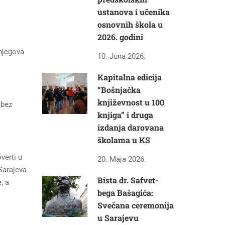
ustanova i učenika
osnovnih škola u
2026. godini
 njegova
10. Juna 2026.
Kapitalna edicija
“Bošnjačka
književnost u 100
 bez
knjiga” i druga
izdanja darovana
školama u KS
verti u
20. Maja 2026.
 Sarajeva
Bista dr. Safvet-
, a
bega Bašagića:
Svečana ceremonija
u Sarajevu