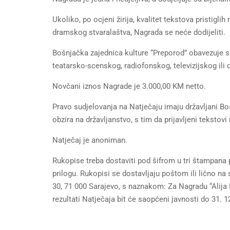
Ukoliko, po ocjeni žirija, kvalitet tekstova pristigl
dramskog stvaralaštva, Nagrada se neće dodijeliti.
Bošnjačka zajednica kulture “Preporod” obavezuje s
teatarsko-scenskog, radiofonskog, televizijskog ili
Novčani iznos Nagrade je 3.000,00 KM netto.
Pravo sudjelovanja na Natječaju imaju državljani Bo
obzira na državljanstvo, s tim da prijavljeni tekstovi n
Natječaj je anoniman.
Rukopise treba dostaviti pod šifrom u tri štampana p
prilogu. Rukopisi se dostavljaju poštom ili lično na
30, 71 000 Sarajevo, s naznakom: Za Nagradu “Alija I
rezultati Natječaja bit će saopćeni javnosti do 31. 1