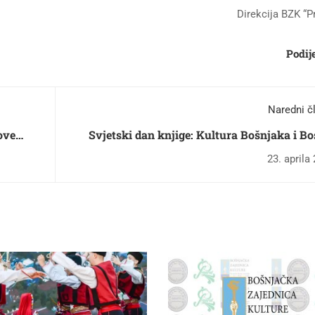
Direkcija BZK “P
Podije
Naredni č
ove
Svjetski dan knjige: Kultura Bošnjaka i Bo
a
Hercegovine u kulturi sv
23. aprila