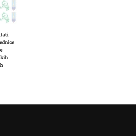
tati
ednice
ne
skih
ih