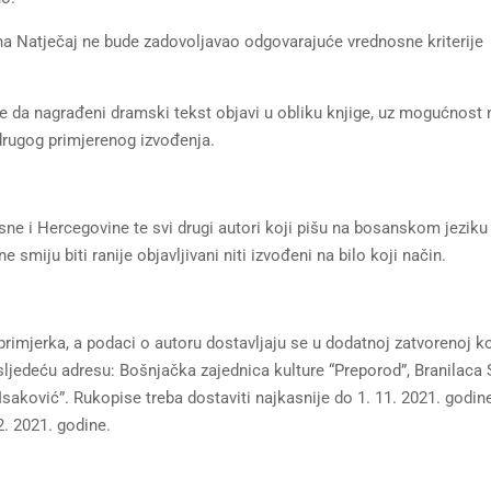
ih na Natječaj ne bude zadovoljavao odgovarajuće vrednosne kriterije
e da nagrađeni dramski tekst objavi u obliku knjige, uz mogućnost
 drugog primjerenog izvođenja.
sne i Hercegovine te svi drugi autori koji pišu na bosanskom jeziku
e smiju biti ranije objavljivani niti izvođeni na bilo koji način.
rimjerka, a podaci o autoru dostavljaju se u dodatnoj zatvorenoj ko
 sljedeću adresu: Bošnjačka zajednica kulture “Preporod”, Branilaca
saković”. Rukopise treba dostaviti najkasnije do 1. 11. 2021. godine
2. 2021. godine.