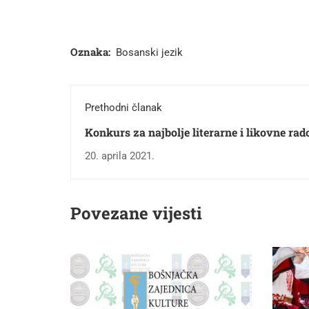
Oznaka:
Bosanski jezik
Prethodni članak
Konkurs za najbolje literarne i likovne rad
polaznika predškolskih ustanova i učenik
20. aprila 2021.
osnovnih škola
Povezane vijesti