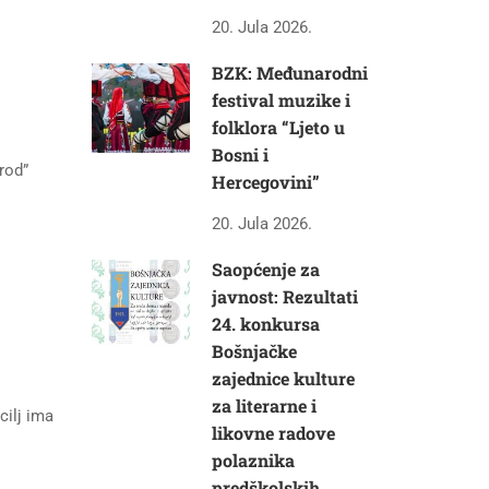
20. Jula 2026.
BZK: Međunarodni
festival muzike i
folklora “Ljeto u
Bosni i
rod”
Hercegovini”
20. Jula 2026.
Saopćenje za
javnost: Rezultati
24. konkursa
Bošnjačke
zajednice kulture
za literarne i
cilj ima
likovne radove
polaznika
predškolskih