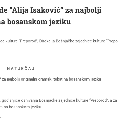
e “Alija Isaković” za najbolji
 na bosanskom jeziku
ce kulture “Preporod”, Direkcija Bošnjačke zajednice kulture “Prepo
N A T J E Č A J
” za najbolji originalni dramski tekst na bosanskom jeziku
godišnjice osnivanja Bošnjačke zajednice kulture “Preporod”, a za 
va na bosanskom jeziku.
no.