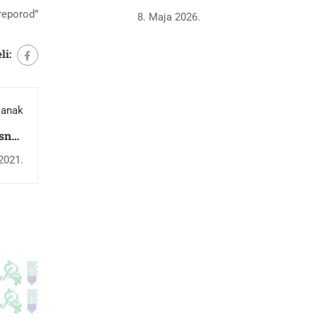
reporod”
8. Maja 2026.
li:
lanak
sne i
ijeta
 2021.