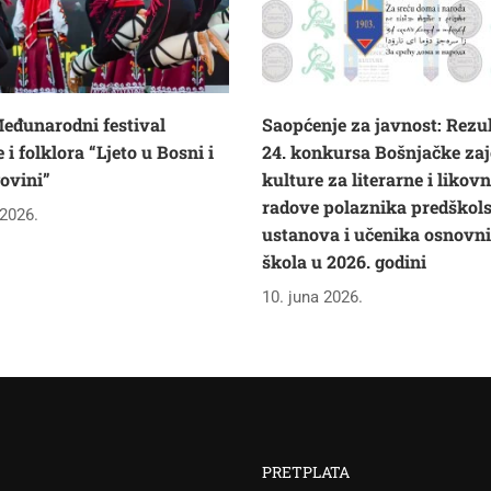
eđunarodni festival
Saopćenje za javnost: Rezul
i folklora “Ljeto u Bosni i
24. konkursa Bošnjačke zaj
ovini”
kulture za literarne i likov
radove polaznika predškol
 2026.
ustanova i učenika osnovn
škola u 2026. godini
10. juna 2026.
PRETPLATA