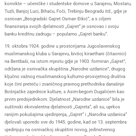
konvikte – učeničke i studentske domove u Sarajevu, Mostaru,
Tuzli, Banjoj Luci, Bihaću, Foči, Trebinju Beogradu itd., gdje je
osnovan „Beogradski Gajret Osman Đikić“, a s ciljem
finansiranja svojih djelatnosti „Gajret“ je osnovao i svoju
banku kreditnu zadrugu – popularno „Gajret banku“.
19. oktobra 1924. godine u prostorijama Jugoslavenskog
muslimanskog kluba u Sarajevu, bivšoj kiraethani (čitaonici)
na Bentbaši, na istom mjestu gdje je 1903. formiran „Gajret”,
održana je osnivačka skupština „Narodne uzdanice”, drugog
ključno važnog muslimanskog kulturno-prosvjetnog društva
koje čini preteču i zvaničnog pravnog prethodnika današnje
Bošnjačke zajednice kulture, s Asim-begom Dugalićem kao
prvim predsjednikom. Djelatnost „Narodne uzdanice“ bila je
suštinski ekvivalentna djelatnosti „Gajreta“, ali su, uprkos
ranijim pokušajima ujedinjenja, „Gajret“ i „Narodna uzdanica“
djelovali uporedo sve do 1945. godine, kad se 13. septembra
ujedinjuju na osnivačkoj skupštini novog, jedinstvenog