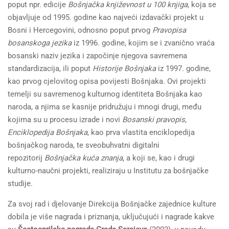
poput npr. edicije
Bošnjačka književnost u 100 knjiga
, koja se
objavljuje od 1995. godine kao najveći izdavački projekt u
Bosni i Hercegovini, odnosno poput prvog
Pravopisa
bosanskoga jezika
iz 1996. godine, kojim se i zvanično vraća
bosanski naziv jezika i započinje njegova savremena
standardizacija, ili poput
Historije Bošnjaka
iz 1997. godine,
kao prvog cjelovitog opisa povijesti Bošnjaka. Ovi projekti
temelji su savremenog kulturnog identiteta Bošnjaka kao
naroda, a njima se kasnije pridružuju i mnogi drugi, među
kojima su u procesu izrade i novi
Bosanski pravopis
,
Enciklopedija Bošnjaka
, kao prva vlastita enciklopedija
bošnjačkog naroda, te sveobuhvatni digitalni
repozitorij
Bošnjačka kuća znanja
, a koji se, kao i drugi
kulturno-naučni projekti, realiziraju u Institutu za bošnjačke
studije.
Za svoj rad i djelovanje Direkcija Bošnjačke zajednice kulture
dobila je više nagrada i priznanja, uključujući i nagrade kakve