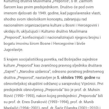
Kulturnog društva Muslimana „Preporod”, s dr. Zaimom
Šarcem kao prvim predsjednikom. Društvo će pod ovim
imenom djelovati do 1949. godine, kad jugoslavenske vlasti,
shodno svom ideološkom konceptu, zabranjuju rad
nacionalnim organizacijama kulture u Bosni i Hercegovini i
ukidaju ih, uključujući i Kulturno društvo Muslimana
„Preporod“, konfiscirajući i nacionalizirajući njegovu brojnu i
bogatu imovinu širom Bosne i Hercegovine i bivše
Jugoslavije.
S krajem socijalističkog poretka, rad Bošnjačke zajednice
kulture „Preporod“ kao zvaničnog pravnog sljednika društava
„Gajret“ i „Narodna uzdanica“, odnosno poratnog jedinstvenog
društva „Preporod“, nastavljen je
5. oktobra 1990. godine
na
obnoviteljskoj skupštini održanoj u sarajevskoj Vijećnici. Prvi
predsjednik obnovljenog „Preporoda“ bio je prof. dr. Muhsin
Rizvić (1990–1993), nakon kojeg predsjednici „Preporoda“ bili
su prof. dr. Enes Duraković (1993–1994), prof. dr. Munib
Maglajlić (1994–2001), prof. dr. Šaćir Filandra (2001–2010) i