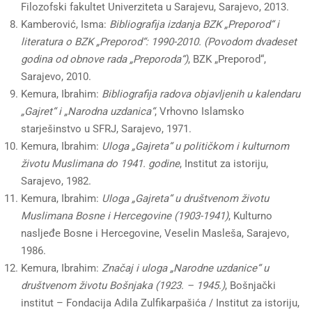
Filozofski fakultet Univerziteta u Sarajevu, Sarajevo, 2013.
Kamberović, Isma:
Bibliografija izdanja BZK „Preporod“ i
literatura o BZK „Preporod“: 1990-2010. (Povodom dvadeset
godina od obnove rada „Preporoda“)
, BZK „Preporod“,
Sarajevo, 2010.
Kemura, Ibrahim:
Bibliografija radova objavljenih u kalendaru
„Gajret“ i „Narodna uzdanica“
, Vrhovno Islamsko
starješinstvo u SFRJ, Sarajevo, 1971.
Kemura, Ibrahim:
Uloga „Gajreta“ u političkom i kulturnom
životu Muslimana do 1941. godine
, Institut za istoriju,
Sarajevo, 1982.
Kemura, Ibrahim:
Uloga „Gajreta“ u društvenom životu
Muslimana Bosne i Hercegovine (1903-1941)
, Kulturno
nasljeđe Bosne i Hercegovine, Veselin Masleša, Sarajevo,
1986.
Kemura, Ibrahim:
Značaj i uloga „Narodne uzdanice“ u
društvenom životu Bošnjaka (1923. – 1945.)
, Bošnjački
institut – Fondacija Adila Zulfikarpašića / Institut za istoriju,