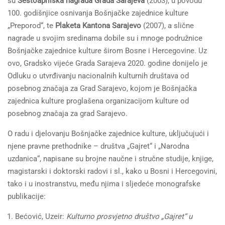
su
Šestoaprilska nagrada Grada Sarajeva
(2003), u povodu
100. godišnjice osnivanja Bošnjačke zajednice kulture
„Preporod“, te
Plaketa Kantona Sarajevo
(2007), a slične
nagrade u svojim sredinama dobile su i mnoge podružnice
Bošnjačke zajednice kulture širom Bosne i Hercegovine. Uz
ovo, Gradsko vijeće Grada Sarajeva 2020. godine donijelo je
Odluku o utvrđivanju nacionalnih kulturnih društava od
posebnog značaja za Grad Sarajevo, kojom je Bošnjačka
zajednica kulture proglašena organizacijom kulture od
posebnog značaja za grad Sarajevo.
O radu i djelovanju Bošnjačke zajednice kulture, uključujući i
njene pravne prethodnike – društva „Gajret“ i „Narodna
uzdanica“, napisane su brojne naučne i stručne studije, knjige,
magistarski i doktorski radovi i sl., kako u Bosni i Hercegovini,
tako i u inostranstvu, među njima i sljedeće monografske
publikacije:
Bećović, Uzeir:
Kulturno prosvjetno društvo „Gajret“ u