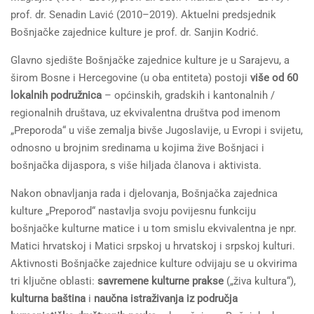
prof. dr. Senadin Lavić (2010–2019). Aktuelni predsjednik
Bošnjačke zajednice kulture je prof. dr. Sanjin Kodrić.
Glavno sjedište Bošnjačke zajednice kulture je u Sarajevu, a
širom Bosne i Hercegovine (u oba entiteta) postoji
više od 60
lokalnih podružnica
– općinskih, gradskih i kantonalnih /
regionalnih društava, uz ekvivalentna društva pod imenom
„Preporoda“ u više zemalja bivše Jugoslavije, u Evropi i svijetu,
odnosno u brojnim sredinama u kojima žive Bošnjaci i
bošnjačka dijaspora, s više hiljada članova i aktivista.
Nakon obnavljanja rada i djelovanja, Bošnjačka zajednica
kulture „Preporod“ nastavlja svoju povijesnu funkciju
bošnjačke kulturne matice i u tom smislu ekvivalentna je npr.
Matici hrvatskoj i Matici srpskoj u hrvatskoj i srpskoj kulturi.
Aktivnosti Bošnjačke zajednice kulture odvijaju se u okvirima
tri ključne oblasti:
savremene kulturne prakse
(„živa kultura“),
kulturna baština
i
naučna istraživanja iz područja