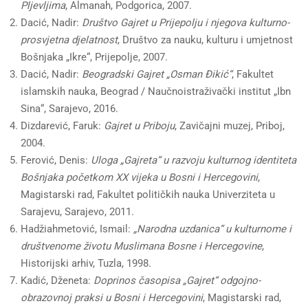
Pljevljima
, Almanah, Podgorica, 2007.
Dacić, Nadir:
Društvo Gajret u Prijepolju i njegova kulturno-
prosvjetna djelatnost
, Društvo za nauku, kulturu i umjetnost
Bošnjaka „Ikre“, Prijepolje, 2007.
Dacić, Nadir:
Beogradski Gajret „Osman Đikić“
, Fakultet
islamskih nauka, Beograd / Naučnoistraživački institut „Ibn
Sina“, Sarajevo, 2016.
Dizdarević, Faruk:
Gajret u Priboju
, Zavičajni muzej, Priboj,
2004.
Ferović, Denis:
Uloga „Gajreta“ u razvoju kulturnog identiteta
Bošnjaka početkom XX vijeka u Bosni i Hercegovini
,
Magistarski rad, Fakultet političkih nauka Univerziteta u
Sarajevu, Sarajevo, 2011.
Hadžiahmetović, Ismail:
„Narodna uzdanica“ u kulturnome i
društvenome životu Muslimana Bosne i Hercegovine
,
Historijski arhiv, Tuzla, 1998.
Kadić, Dženeta:
Doprinos časopisa „Gajret“ odgojno-
obrazovnoj praksi u Bosni i Hercegovini
, Magistarski rad,