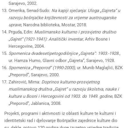
Sarajevo, 2002.
Omerika, Senad-Sudo:
Na kapiji sjećanja: Uloga „Gajreta“ u
razvoju bošnjačke književnosti za vrijeme austrougarske
uprave
, Narodna biblioteka, Mostar, 2018.
Prguda, Edin:
Muslimansko kulturno i prosvjetno društvo
„Gajret“ (1921-1941): Analitički inventar
, Arhiv Bosne i
Hercegovine, 2004.
Spomenica dvadesetipetogodišnjice „Gajreta“: 1903.-1928.
,
ur. Hamza Humo, Glavni odbor „Gajreta“, Sarajevo, 1928.
Spomenica „Preporod“ (1990-2000)
, ur. Munib Maglajlić, BZK
„Preporod“, Sarajevo, 2000.
Zahirović, Mirna:
Doprinos kulturno-prosvjetnog
muslimanskog društva „Gajret“ u razvoju školstva, nauke i
kulture u Bosni i Hercegovini od 1903. do 1949. godine
, BZK
„Preporod“, Jablanica, 2008.
Projekti, programi i aktivnosti iz oblasti kulture te kulturni i
identitetski rad i djelovanje Bošnjačke zajednice kulture dio
su, dakle, gotovo 120 godina duge izuzetno vrijedne tradicije