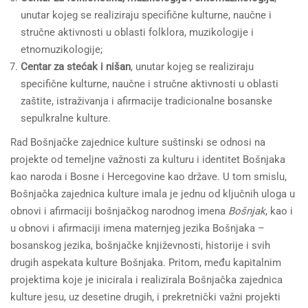
unutar kojeg se realiziraju specifične kulturne, naučne i
stručne aktivnosti u oblasti folklora, muzikologije i
etnomuzikologije;
Centar za stećak i nišan
, unutar kojeg se realiziraju
specifične kulturne, naučne i stručne aktivnosti u oblasti
zaštite, istraživanja i afirmacije tradicionalne bosanske
sepulkralne kulture.
Rad Bošnjačke zajednice kulture suštinski se odnosi na
projekte od temeljne važnosti za kulturu i identitet Bošnjaka
kao naroda i Bosne i Hercegovine kao države. U tom smislu,
Bošnjačka zajednica kulture imala je jednu od ključnih uloga u
obnovi i afirmaciji bošnjačkog narodnog imena
Bošnjak
, kao i
u obnovi i afirmaciji imena maternjeg jezika Bošnjaka –
bosanskog jezika, bošnjačke književnosti, historije i svih
drugih aspekata kulture Bošnjaka. Pritom, među kapitalnim
projektima koje je inicirala i realizirala Bošnjačka zajednica
kulture jesu, uz desetine drugih, i prekretnički važni projekti