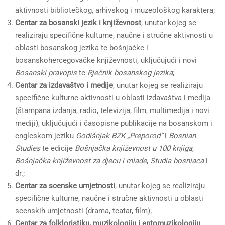
aktivnosti bibliotečkog, arhivskog i muzeološkog karaktera;
Centar za bosanski jezik i književnost
, unutar kojeg se
realiziraju specifične kulturne, naučne i stručne aktivnosti u
oblasti bosanskog jezika te bošnjačke i
bosanskohercegovačke književnosti, uključujući i novi
Bosanski pravopis
te
Rječnik bosanskog jezika
;
Centar za izdavaštvo i medije
, unutar kojeg se realiziraju
specifične kulturne aktivnosti u oblasti izdavaštva i medija
(štampana izdanja, radio, televizija, film, multimedija i novi
mediji), uključujući i časopisne publikacije na bosanskom i
engleskom jeziku
Godišnjak BZK „Preporod“
i
Bosnian
Studies
te edicije
Bošnjačka književnost u 100 knjiga
,
Bošnjačka književnost za djecu i mlade
,
Studia bosniaca
i
dr.;
Centar za scenske umjetnosti
, unutar kojeg se realiziraju
specifične kulturne, naučne i stručne aktivnosti u oblasti
scenskih umjetnosti (drama, teatar, film);
Centar za folkloristiku, muzikologiju i entomuzikologiju
,