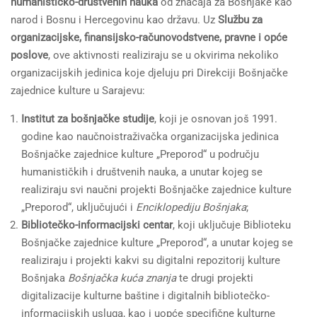
humanističko-društvenih nauka
od značaja za Bošnjake kao
narod i Bosnu i Hercegovinu kao državu. Uz
Službu za
organizacijske, finansijsko-računovodstvene, pravne i opće
poslove
, ove aktivnosti realiziraju se u okvirima nekoliko
organizacijskih jedinica koje djeluju pri Direkciji Bošnjačke
zajednice kulture u Sarajevu:
Institut za bošnjačke studije
, koji je osnovan još 1991.
godine kao naučnoistraživačka organizacijska jedinica
Bošnjačke zajednice kulture „Preporod“ u području
humanističkih i društvenih nauka, a unutar kojeg se
realiziraju svi naučni projekti Bošnjačke zajednice kulture
„Preporod“, uključujući i
Enciklopediju Bošnjaka
;
Bibliotečko-informacijski centar
, koji uključuje Biblioteku
Bošnjačke zajednice kulture „Preporod“, a unutar kojeg se
realiziraju i projekti kakvi su digitalni repozitorij kulture
Bošnjaka
Bošnjačka kuća znanja
te drugi projekti
digitalizacije kulturne baštine i digitalnih bibliotečko-
informacijskih usluga, kao i uopće specifične kulturne