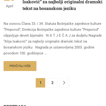
Isaković” za najbolji originalni dramski
April
tekst na bosanskom jeziku
Na osnovu Člana 33. i 34. Statuta Bošnjačke zajednice kulture
“Preporod”, Direkcija Bošnjačke zajednice kulture “Preporod”
objavljuje deveti bijenalni N A T J E Č A J za dodjelu Nagrade
“Alija Isaković” za najbolji originalni dramski tekst na
bosanskom jeziku Nagrada je ustanovljena 2003. godine
povodom 100. godišnjice …
PROČITAJ VIŠE
1
2