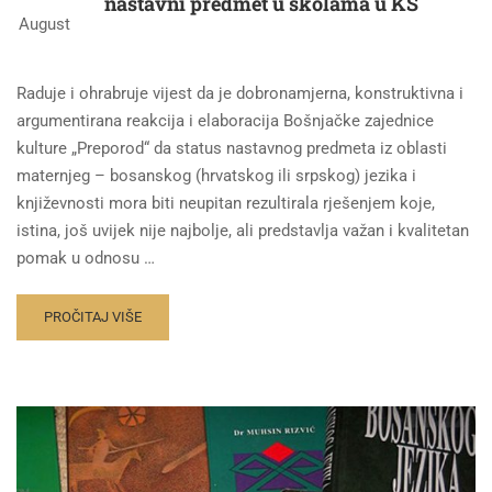
nastavni predmet u školama u KS
August
Raduje i ohrabruje vijest da je dobronamjerna, konstruktivna i
argumentirana reakcija i elaboracija Bošnjačke zajednice
kulture „Preporod“ da status nastavnog predmeta iz oblasti
maternjeg – bosanskog (hrvatskog ili srpskog) jezika i
književnosti mora biti neupitan rezultirala rješenjem koje,
istina, još uvijek nije najbolje, ali predstavlja važan i kvalitetan
pomak u odnosu …
PROČITAJ VIŠE