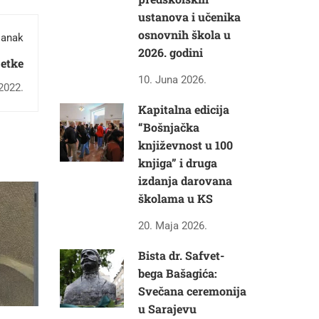
ustanova i učenika
osnovnih škola u
lanak
2026. godini
jetke
10. Juna 2026.
2022.
Kapitalna edicija
“Bošnjačka
književnost u 100
knjiga” i druga
izdanja darovana
školama u KS
20. Maja 2026.
Bista dr. Safvet-
bega Bašagića:
Svečana ceremonija
u Sarajevu