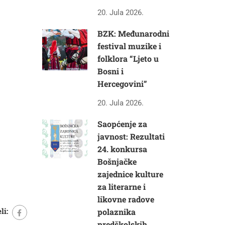
20. Jula 2026.
BZK: Međunarodni
festival muzike i
folklora “Ljeto u
Bosni i
Hercegovini”
20. Jula 2026.
Saopćenje za
javnost: Rezultati
24. konkursa
Bošnjačke
zajednice kulture
za literarne i
likovne radove
li:
polaznika
predškolskih