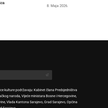
ica
8. Maja 2026.
ice kulture podržavaju: Kabinet člana Predsjedništva
ačkog naroda, Vijeće ministara Bosne i Hercegovine,
vine, Vlada Kantona Sarajevo, Grad Sarajevo, Općina