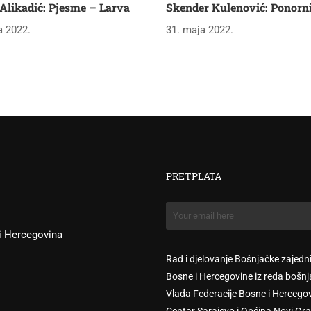
 Alikadić: Pjesme – Larva
Skender Kulenović: Ponorn
a 2022.
31. maja 2022.
PRETPLATA
 i Hercegovina
Rad i djelovanje Bošnjačke zajedn
Bosne i Hercegovine iz reda bošnj
Vlada Federacije Bosne i Hercego