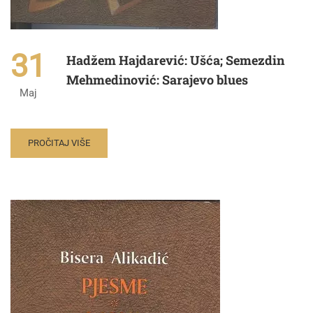
31
Hadžem Hajdarević: Ušća; Semezdin
Mehmedinović: Sarajevo blues
Maj
PROČITAJ VIŠE