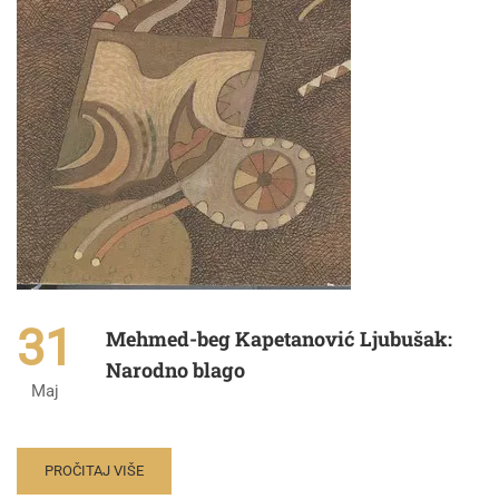
31
Mehmed-beg Kapetanović Ljubušak:
Narodno blago
Maj
PROČITAJ VIŠE