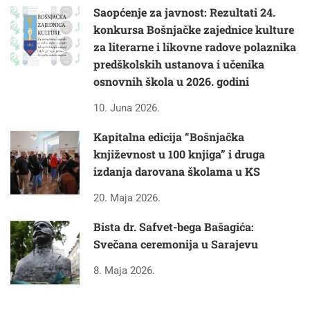
Saopćenje za javnost: Rezultati 24.
konkursa Bošnjačke zajednice kulture
za literarne i likovne radove polaznika
predškolskih ustanova i učenika
osnovnih škola u 2026. godini
10. Juna 2026.
Kapitalna edicija “Bošnjačka
književnost u 100 knjiga” i druga
izdanja darovana školama u KS
20. Maja 2026.
Bista dr. Safvet-bega Bašagića:
Svečana ceremonija u Sarajevu
8. Maja 2026.