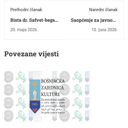
Prethodni članak
Naredni članak
Bista dr. Safvet-bega
Saopćenje za javnost:
Bašagića: Svečana
Rezultati 24.
20. maja 2026.
10. juna 2026.
ceremonija u
konkursa Bošnjačke
Sarajevu
zajednice kulture za
literarne i likovne
Povezane vijesti
radove polaznika
predškolskih
ustanova i učenika
osnovnih škola u
2026. godini