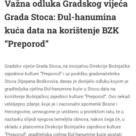
Važna odluka Gradskog vijeća
Grada Stoca: Đul-hanumina
kuća data na korištenje BZK
“Preporod”
Gradsko vijeće Grada Stoca, na inicijativu Direkcije Bošnjačke
zajednice kulture “Preporod” i uz podršku gradonačelnika
Stoca Stjepana Boškovića, danas je donijelo odluku kojom je
graditeljska cjelina Đul-hanumine kuće u Stocu data na
korištenje Bošnjačkoj zajednici kulture “Preporod”. Ovo nekad
veleljepno zdanje, koje je i nacionalni spomenik Bosne i
Hercegovine, umnogome je uništeno u proteklom ratu, te u
nastavku slijedi njegova temeljita obnova, nakon čega će, u
skladu s planovima Direkcije Bošnjačke zajednice kulture
“Preporod”, graditeljska cjelina Đul-hanumine kuće postati