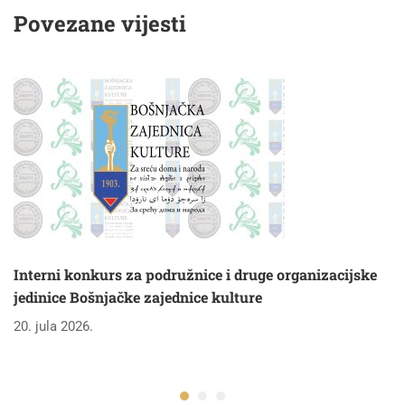
dramski tekst na
autora Haruna
Povezane vijesti
bosanskom jeziku
Nuhanovića
Interni konkurs za podružnice i druge organizacijske
jedinice Bošnjačke zajednice kulture
20. jula 2026.