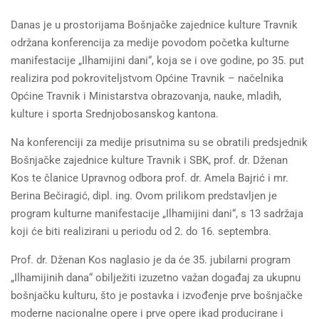
Danas je u prostorijama Bošnjačke zajednice kulture Travnik
održana konferencija za medije povodom početka kulturne
manifestacije „Ilhamijini dani“, koja se i ove godine, po 35. put
realizira pod pokroviteljstvom Općine Travnik – načelnika
Općine Travnik i Ministarstva obrazovanja, nauke, mladih,
kulture i sporta Srednjobosanskog kantona.
Na konferenciji za medije prisutnima su se obratili predsjednik
Bošnjačke zajednice kulture Travnik i SBK, prof. dr. Dženan
Kos te članice Upravnog odbora prof. dr. Amela Bajrić i mr.
Berina Bečiragić, dipl. ing. Ovom prilikom predstavljen je
program kulturne manifestacije „Ilhamijini dani“, s 13 sadržaja
koji će biti realizirani u periodu od 2. do 16. septembra.
Prof. dr. Dženan Kos naglasio je da će 35. jubilarni program
„Ilhamijinih dana“ obilježiti izuzetno važan događaj za ukupnu
bošnjačku kulturu, što je postavka i izvođenje prve bošnjačke
moderne nacionalne opere i prve opere ikad producirane i