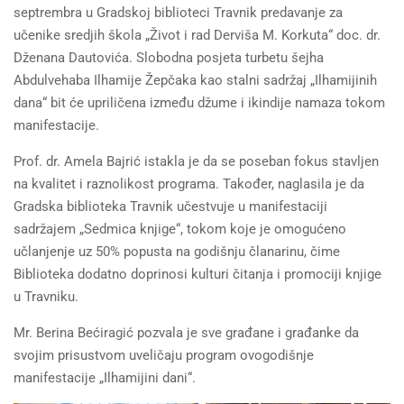
septrembra u Gradskoj biblioteci Travnik predavanje za
učenike sredjih škola „Život i rad Derviša M. Korkuta“ doc. dr.
Dženana Dautovića. Slobodna posjeta turbetu šejha
Abdulvehaba Ilhamije Žepčaka kao stalni sadržaj „Ilhamijinih
dana“ bit će upriličena između džume i ikindije namaza tokom
manifestacije.
Prof. dr. Amela Bajrić istakla je da se poseban fokus stavljen
na kvalitet i raznolikost programa. Također, naglasila je da
Gradska biblioteka Travnik učestvuje u manifestaciji
sadržajem „Sedmica knjige“, tokom koje je omogućeno
učlanjenje uz 50% popusta na godišnju članarinu, čime
Biblioteka dodatno doprinosi kulturi čitanja i promociji knjige
u Travniku.
Mr. Berina Bećiragić pozvala je sve građane i građanke da
svojim prisustvom uveličaju program ovogodišnje
manifestacije „Ilhamijini dani“.