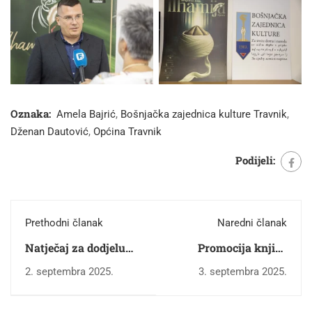
Oznaka:
Amela Bajrić
,
Bošnjačka zajednica kulture Travnik
,
Dženan Dautović
,
Općina Travnik
Podijeli:
Prethodni članak
Naredni članak
Natječaj za dodjelu
Promocija knjige
Nagrade Bošnjačke
„Kako je Izrael
2. septembra 2025.
3. septembra 2025.
zajednice kulture za
okupirao i zauzeo
najbolji originalni
palestinsku teritoriju“