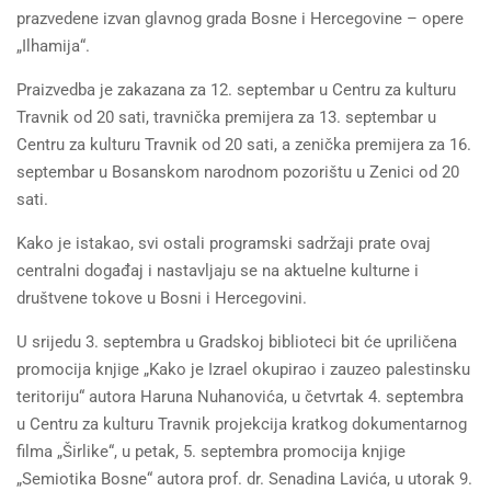
prazvedene izvan glavnog grada Bosne i Hercegovine – opere
„Ilhamija“.
Praizvedba je zakazana za 12. septembar u Centru za kulturu
Travnik od 20 sati, travnička premijera za 13. septembar u
Centru za kulturu Travnik od 20 sati, a zenička premijera za 16.
septembar u Bosanskom narodnom pozorištu u Zenici od 20
sati.
Kako je istakao, svi ostali programski sadržaji prate ovaj
centralni događaj i nastavljaju se na aktuelne kulturne i
društvene tokove u Bosni i Hercegovini.
U srijedu 3. septembra u Gradskoj biblioteci bit će upriličena
promocija knjige „Kako je Izrael okupirao i zauzeo palestinsku
teritoriju“ autora Haruna Nuhanovića, u četvrtak 4. septembra
u Centru za kulturu Travnik projekcija kratkog dokumentarnog
filma „Širlike“, u petak, 5. septembra promocija knjige
„Semiotika Bosne“ autora prof. dr. Senadina Lavića, u utorak 9.