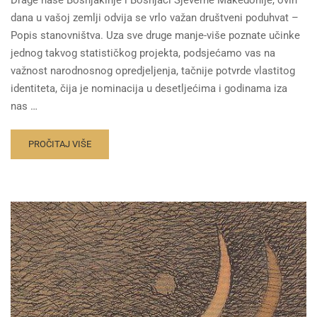
Drage naše Bošnjakinje i Bošnjaci Sjeverne Makedonije, ovih
dana u vašoj zemlji odvija se vrlo važan društveni poduhvat –
Popis stanovništva. Uza sve druge manje-više poznate učinke
jednog takvog statističkog projekta, podsjećamo vas na
važnost narodnosnog opredjeljenja, tačnije potvrde vlastitog
identiteta, čija je nominacija u desetljećima i godinama iza
nas …
PROČITAJ VIŠE