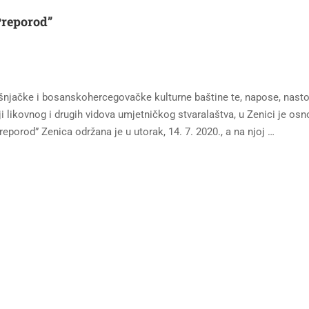
Preporod”
ošnjačke i bosanskohercegovačke kulturne baštine te, napose, nasto
iji likovnog i drugih vidova umjetničkog stvaralaštva, u Zenici je os
eporod” Zenica održana je u utorak, 14. 7. 2020., a na njoj …