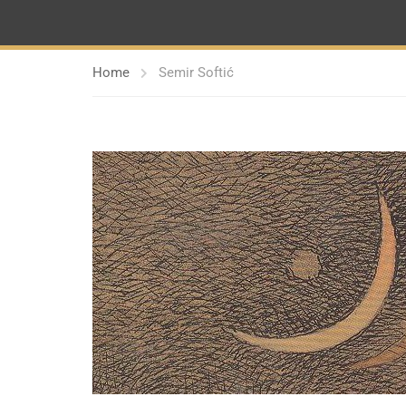
Home
Semir Softić