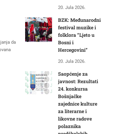
20. Jula 2026.
BZK: Međunarodni
festival muzike i
folklora “Ljeto u
Bosni i
janja da
Hercegovini”
novana
20. Jula 2026.
Saopćenje za
javnost: Rezultati
24. konkursa
Bošnjačke
zajednice kulture
za literarne i
likovne radove
polaznika
predškolskih