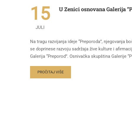
15
U Zenici osnovana Galerija “
JULI
Na tragu razvijanja ideje “Preporoda”, njegovanja b
se doprinese razvoju sadržaja žive kulture i afirmac
Galerija “Preporod”. Osnivačka skupština Galerije “Pr
PROČITAJ VIŠE