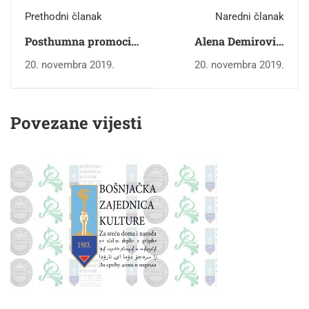
Prethodni članak
Naredni članak
Posthumna promocija
Alena Demirović,
knjige "Od stećka do
projekt-menadžer za
20. novembra 2019.
20. novembra 2019.
nišana u Bosni i
regiju Sjeverna
Hercegovini“
Amerika
akademika dr.
Povezane vijesti
Ibrahima Pašića