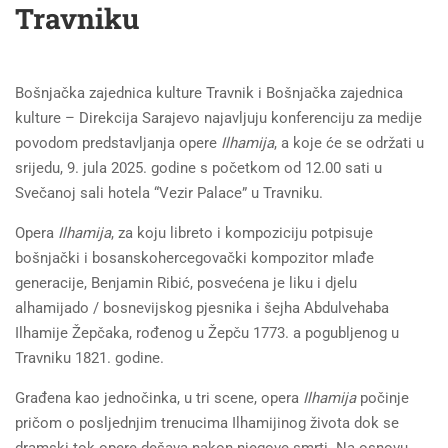
Travniku
Bošnjačka zajednica kulture Travnik i Bošnjačka zajednica
kulture – Direkcija Sarajevo najavljuju konferenciju za medije
povodom predstavljanja opere
Ilhamija
, a koje će se održati u
srijedu, 9. jula 2025. godine s početkom od 12.00 sati u
Svečanoj sali hotela “Vezir Palace” u Travniku.
Opera
Ilhamija
, za koju libreto i kompoziciju potpisuje
bošnjački i bosanskohercegovački kompozitor mlađe
generacije, Benjamin Ribić, posvećena je liku i djelu
alhamijado / bosnevijskog pjesnika i šejha Abdulvehaba
Ilhamije Žepčaka, rođenog u Žepču 1773. a pogubljenog u
Travniku 1821. godine.
Građena kao jednočinka, u tri scene, opera
Ilhamija
počinje
pričom o posljednjim trenucima Ilhamijinog života dok se
dramski tok opere dešava nakon njegove smrti. Na osnovu