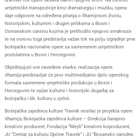
umjetničke transpozicije kroz dramaturgiju i muziku, opera
daje odgovore na određena pitanja o Ilhamijinom životu,
historijskim, kulturnim i drugim prilikama u Bosni i
Osmanskom carstvu kojima je prethodilo njegovo smaknuće
te na osnovu toga predstavlja važan tok na polju izgradnje prve
bošnjačke nacionalne opere sa savremenim umjetničkim
postulatima u Bosni i Hercegovini.
Objedinjujući sve navedene stavke, realizacija opere
Ilhamija
predstavljat će prvo multimedijalno djelo operskog
formata savremene umjetničke produkcije u Bosni i
Hercegovini te važan kulturni i historijski događaj za
bošnjačku i bh. kulturu u cjelini.
Bošnjačka zajednica kulture Travnik nosilac je projekta opere
Ilhamija
, Bošnjačka zajednica kulture – Direkcija Sarajevo
kreativni producent, Fondacija “Meyli” kreativni koproducent,
JU “Centar za kulturu Općine Travnik” i JU “Bosansko narodno