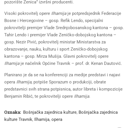
pozorište Zenica” izvršni producenti.
Visoki pokrovitelj opere
Ilhamija
je potpredsjednik Federacije
Bosne i Hercegovine – gosp. Refik Lendo, specijalni
pokrovitelji premijer Vlade Srednjobosanskog kantona – gosp.
Tahir Lendo i premijer Vlade Zeničko-dobojskog kantona –
gosp. Nezir Pivić, pokrovitelj ministar Ministarstva za
obrazovanje, nauku, kulturu i sport Zeničko-dobojskog
kantona – gosp. Mirza Mušija. Glavni pokrovitelj opere
Ilhamija
je načelnik Općine Travnik – prof. dr. Kenan Dautović.
Planirano je da se na konferenciji za medije predstavi i najavi
opera
Ilhamija
, potpiše Sporazum o produkciji, obrate
predstavnici svih strana potpisnica, autor libreta i kompozicije
Benjamin Ribić, te pokrovitelji opere
Ilhamija
.
Oznaka:
Bošnjačka zajednica kulture
,
Bošnjačka zajednica
kulture Travnik
,
Ilhamija
,
opera