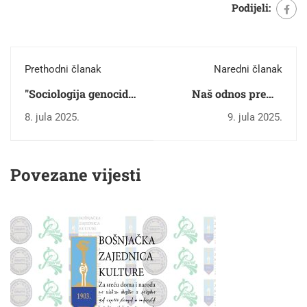
Podijeli:
Prethodni članak
Naredni članak
"Sociologija genocida"
Naš odnos prema
povodom 30.
genocidu u Srebrenici
8. jula 2025.
9. jula 2025.
godišnjice genocida u
naše je golemo
Srebrenici
iskušenje na koje tek
trebamo naći pravi
Povezane vijesti
odgovor