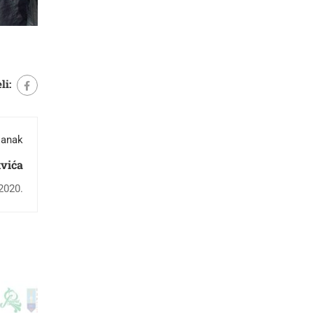
li:
lanak
vića
2020.