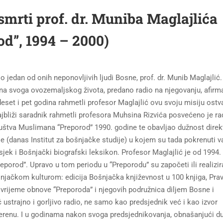
mrti prof. dr. Muniba Maglajlića
d”, 1994 – 2000)
 jedan od onih neponovljivih ljudi Bosne, prof. dr. Munib Maglajlić
rena svoga ovozemaljskog života, predano radio na njegovanju, afirmac
eset i pet godina rahmetli profesor Maglajlić ovu svoju misiju ostv
ajbliži saradnik rahmetli profesora Muhsina Rizvića posvećeno je r
ruštva Muslimana “Preporod” 1990. godine te obavljao dužnost direk
(danas Institut za bošnjačke studije) u kojem su tada pokrenuti v
esjek i Bošnjački biografski leksikon. Profesor Maglajlić je od 1994.
porod”. Upravo u tom periodu u “Preporodu” su započeti ili realizir
šnjačkom kulturom: edicija Bošnjačka književnost u 100 knjiga, Pra
, vrijeme obnove “Preporoda” i njegovih podružnica diljem Bosne i
ustrajno i gorljivo radio, ne samo kao predsjednik već i kao izvor
a terenu. I u godinama nakon svoga predsjednikovanja, obnašanjući d