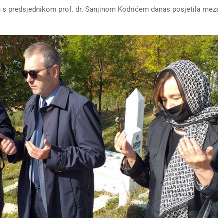
 s predsjednikom prof. dr. Sanjinom Kodrićem danas posjetila mez