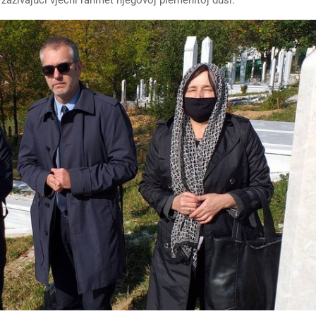
zivajući vječni rahmet njegovoj plemenitoj duši.