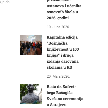
ć je do
ustanova i učenika
osnovnih škola u
i
2026. godini
10. Juna 2026.
Kapitalna edicija
“Bošnjačka
književnost u 100
knjiga” i druga
izdanja darovana
školama u KS
20. Maja 2026.
Bista dr. Safvet-
bega Bašagića:
Svečana ceremonija
u Sarajevu