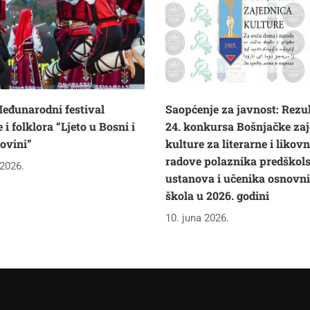
eđunarodni festival
Saopćenje za javnost: Rezul
i folklora “Ljeto u Bosni i
24. konkursa Bošnjačke zaj
ovini”
kulture za literarne i likov
radove polaznika predškol
 2026.
ustanova i učenika osnovn
škola u 2026. godini
10. juna 2026.