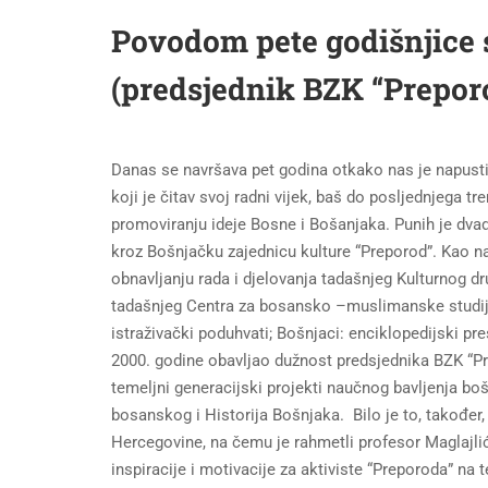
Povodom pete godišnjice s
(predsjednik BZK “Preporo
Danas se navršava pet godina otkako nas je napustio
koji je čitav svoj radni vijek, baš do posljednjega t
promoviranju ideje Bosne i Bošanjaka. Punih je dvad
kroz Bošnjačku zajednicu kulture “Preporod”. Kao n
obnavljanju rada i djelovanja tadašnjeg Kulturnog d
tadašnjeg Centra za bosansko –muslimanske studije 
istraživački poduhvati; Bošnjaci: enciklopedijski pr
2000. godine obavljao dužnost predsjednika BZK “Pre
temeljni generacijski projekti naučnog bavljenja bo
bosanskog i Historija Bošnjaka. Bilo je to, također
Hercegovine, na čemu je rahmetli profesor Maglajlić 
inspiracije i motivacije za aktiviste “Preporoda” n