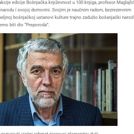
akcije edicije Bošnjačka književnost u 100 knjiga, profesor Maglajli
 narodu i svojoj domovini. Svojim je naučnim radom, bezrezervnim
ljnoj bošnjačkoj ustanovi kulture trajno zadužio bošanjački narod 
emo biti dio “Preporoda”.