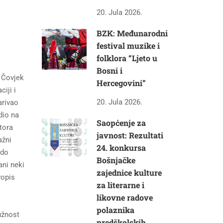
20. Jula 2026.
BZK: Međunarodni
festival muzike i
folklora “Ljeto u
Bosni i
. Čovjek
Hercegovini”
iji i
20. Jula 2026.
arivao
adio na
Saopćenje za
tora
javnost: Rezultati
ažni
24. konkursa
 do
Bošnjačke
ani neki
zajednice kulture
vopis
za literarne i
likovne radove
polaznika
užnost
predškolskih