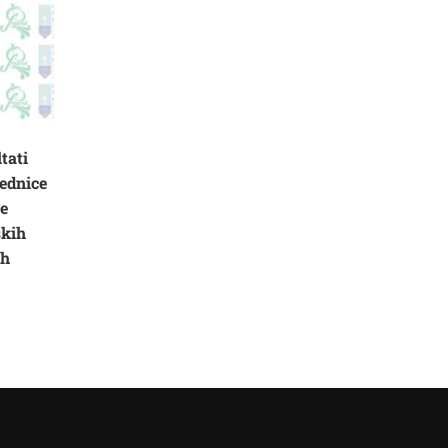
tati
ednice
ne
skih
ih