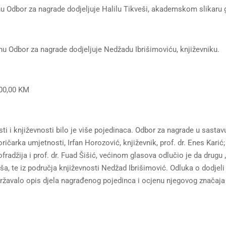
 Odbor za nagrade dodjeljuje Halilu Tikveši, akademskom slikaru g
u Odbor za nagrade dodjeljuje Nedžadu Ibrišimoviću, književniku.
000,00 KM
ti i književnosti bilo je više pojedinaca. Odbor za nagrade u sastavu
oričarka umjetnosti, Irfan Horozović, književnik, prof. dr. Enes Kari
Sofradžija i prof. dr. Fuad Šišić, većinom glasova odlučio je da dru
eša, te iz područja književnosti Nedžad Ibrišimović. Odluka o dodj
državalo opis djela nagrađenog pojedinca i ocjenu njegovog značaja
Pre