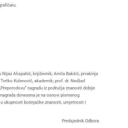
rafičaru.
 Nijaz Alispahić, književnik; Amila Bakšić, prvakinja
ć; Tvrtko Kulenović, akademik; prof. dr. Nedžad
gu „Preporodovu“ nagradu iz područja znanosti dobije
eli nagrada donesena je na osnovi pismenog
 u ukupnosti bošnjačke znanosti, umjetnosti i
dsjednik Odbora