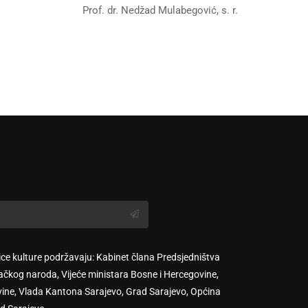
Nedžad Mulabegović, s. r.
ice kulture podržavaju: Kabinet člana Predsjedništva
ačkog naroda, Vijeće ministara Bosne i Hercegovine,
vine, Vlada Kantona Sarajevo, Grad Sarajevo, Općina