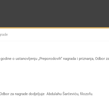
grade
odine o ustanovljenju „Preporodovih“ nagrada i priznanja, Odbor za 
dbor za nagrade dodjeljuje Abdulahu Šarčeviću, filozofu.