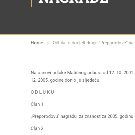
Home
Odluka o dodjeli druge “Preporodove” na
Na osnovi odluke Matičnog odbora od 12. 10. 2001. g
12. 2005. godine donio je sljedeću
O D L U K U
Član 1.
„Preporodovu“ nagradu za znanost za 2005. godinu O
Član 2.