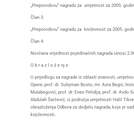
„Preporodovu“ nagradu za umjetnost za 2005. godinu
Član 3.
„Preporodovu“ nagradu za kniževnost za 2005. godin
Član 4.
Novčana vrijednost pojedinačnih nagrada iznosi 2.
O b r a z l o ž e nj e
U prijedlogu za nagrade iz oblasti znanosti, umjetnos
Opere; prof. dr. Sulejman Bosto, mr. Azra Begić, hist
Mulabegović; prof. dr. Enes Pelidija; prof. dr. Avdo 
Abdulah Šarčević, iz područja umjetnosti Halil Tikv
obrazloženja Odbora za dodjelu nagrada, koje je sa
književnosti.