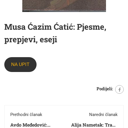
Musa Ćazim Ćatić: Pjesme,
prepjevi, eseji
NA UPIT
Podijeli:
Prethodni članak
Naredni članak
Avdo Međedović:
Alija Nametak: Trava