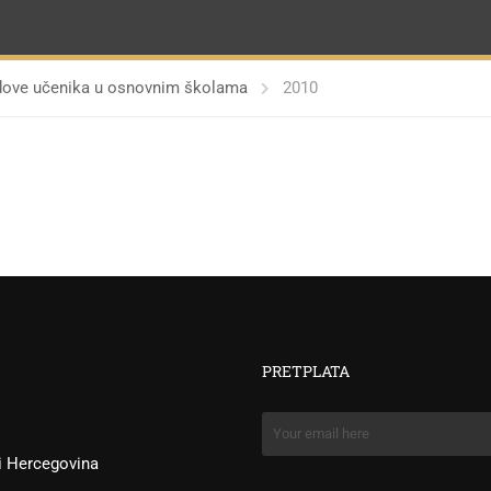
 radove učenika u osnovnim školama
2010
PRETPLATA
 i Hercegovina