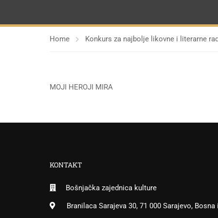
Home
Konkurs za najbolje likovne i literarne
MOJI HEROJI MIRA
KONTAKT
Bošnjačka zajednica kulture
Branilaca Sarajeva 30, 71 000 Sarajevo, Bosna