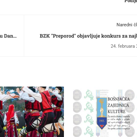
Podije
Naredni č
du Dana
BZK "Preporod" objavljuje konkurs za naj
literarne i likovne radove polaznika predško
24. februara 
ustanova i učenika osnovnih 