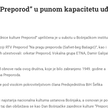
“Preporod” u punom kapacitetu uđ
ce kulture Preporod” upriličena je u subotu u Bošnjačkom institu
kciji RTV Preporod “Na pragu preporoda (Safvet-beg Bašagić)”, kao i
 učestvovali: orketar Preporod, Vokalna grupa ETNA, Damir Galijaš
 obnove rada ovog društva, koje je bilo zabranjeno 1949. godine a
na Preporoda.
se pod visokim pokroviteljstvom člana Predsjedništva BiH Šefika
i najstarija nacionalna kulturna ustanova Bošnjaka, a osnovan je p
i taj dan obilježava se kao Dan Bošnjačke zajednice kulture “Preporo