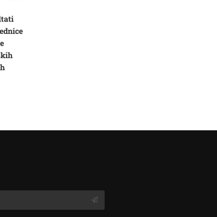
tati
ednice
ne
skih
ih