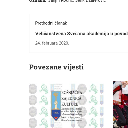
Oznaka:
Sanjin Kodrić
,
Šefik Džaferović
Prethodni članak
Veličanstvena Svečana akademija u povo
BZK "Preporod"
24. februara 2020.
Povezane vijesti