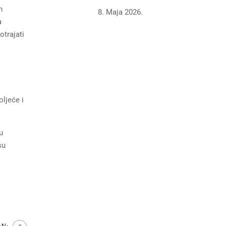
n
8. Maja 2026.
a
otrajati
ljeće i
u
su