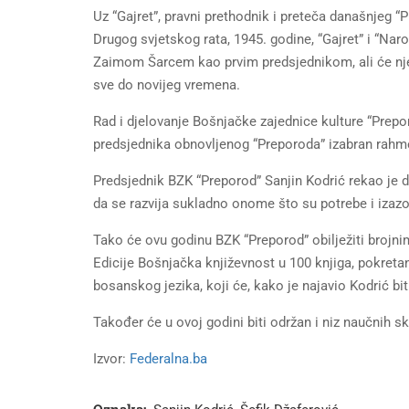
Uz “Gajret”, pravni prethodnik i preteča današnjeg 
Drugog svjetskog rata, 1945. godine, “Gajret” i “Nar
Zaimom Šarcem kao prvim predsjednikom, ali će njego
sve do novijeg vremena.
Rad i djelovanje Bošnjačke zajednice kulture “Prepor
predsjednika obnovljenog “Preporoda” izabran rahme
Predsjednik BZK “Preporod” Sanjin Kodrić rekao je d
da se razvija sukladno onome što su potrebe i izaz
Tako će ovu godinu BZK “Preporod” obilježiti brojni
Edicije Bošnjačka književnost u 100 knjiga, pokretan
bosanskog jezika, koji će, kako je najavio Kodrić bit
Također će u ovoj godini biti održan i niz naučnih s
Izvor:
Federalna.ba