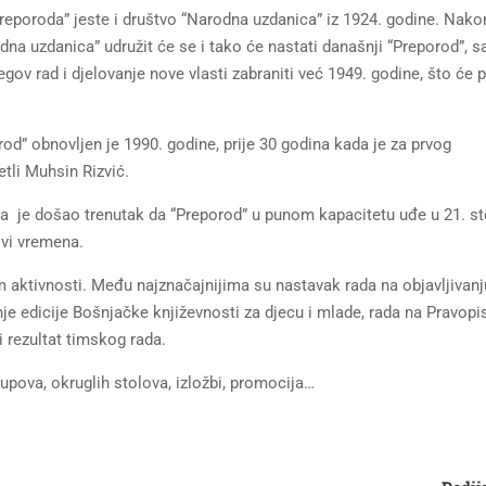
“Preporoda” jeste i društvo “Narodna uzdanica” iz 1924. godine. Nako
odna uzdanica” udružit će se i tako će nastati današnji “Preporod”, s
v rad i djelovanje nove vlasti zabraniti već 1949. godine, što će p
od” obnovljen je 1990. godine, prije 30 godina kada je za prvog
tli Muhsin Rizvić.
a je došao trenutak da “Preporod” u punom kapacitetu uđe u 21. sto
ovi vremena.
m aktivnosti. Među najznačajnijima su nastavak rada na objavljivanj
je edicije Bošnjačke književnosti za djecu i mlade, rada na Pravopi
i rezultat timskog rada.
kupova, okruglih stolova, izložbi, promocija…