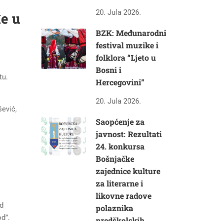
20. Jula 2026.
e u
BZK: Međunarodni
festival muzike i
folklora “Ljeto u
Bosni i
tu.
Hercegovini”
20. Jula 2026.
ević,
Saopćenje za
javnost: Rezultati
24. konkursa
Bošnjačke
zajednice kulture
za literarne i
likovne radove
od
polaznika
d”.
predškolskih