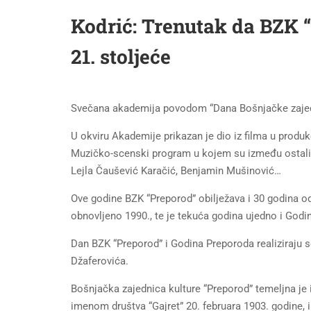
Kodrić: Trenutak da BZK 
21. stoljeće
Svečana akademija povodom “Dana Bošnjačke zajedni
U okviru Akademije prikazan je dio iz filma u produ
Muzičko-scenski program u kojem su između ostalih
Lejla Čaušević Karačić, Benjamin Mušinović…
Ove godine BZK “Preporod” obilježava i 30 godina od
obnovljeno 1990., te je tekuća godina ujedno i Godi
Dan BZK “Preporod” i Godina Preporoda realiziraju 
Džaferovića.
Bošnjačka zajednica kulture “Preporod” temeljna je 
imenom društva “Gajret” 20. februara 1903. godine, 