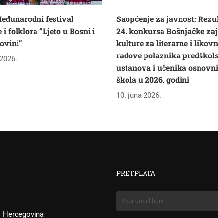
eđunarodni festival
Saopćenje za javnost: Rezul
i folklora “Ljeto u Bosni i
24. konkursa Bošnjačke zaj
ovini”
kulture za literarne i likov
radove polaznika predškol
 2026.
ustanova i učenika osnovn
škola u 2026. godini
10. juna 2026.
PRETPLATA
 i Hercegovina