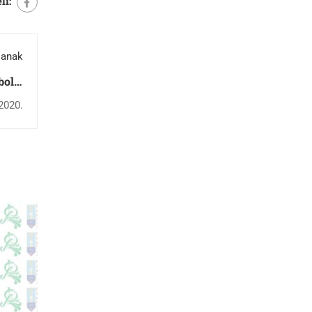
li:
lanak
bolje
lskih
2020.
škola