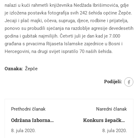
nalazi u kući rahmetli književnika Nedžada Ibrišimovića, gdje
je izložena postavka fotografija svih 242 šehida općine Žepče.
Jecaji i plač majki, očeva, supruga, djece, rodbine i prijatelja,
ponovo su probudili sjećanja na razdoblje agresije devedesetih
godina i gubitak najmilijih. Četvrti juli je dan kad je 7.000
građana s prvacima Rijaseta Islamske zajednice u Bosni i
Hercegovini, na drugi svijet ispratilo 70 naših šehida.
Oznaka:
Žepče
Podijeli:
Prethodni članak
Naredni članak
Održana Izborna
Konkurs žepačkog
skupština Općinskog
"Preporoda" za
8. jula 2020.
8. jula 2020.
društva BZK
najbolji literarni rad