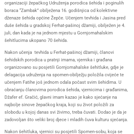
organizaciji žepačkog Udruženja porodica šehida i poginulih
boraca “Zambak” obilježena 16. godišnjica od kolektivne
dženaze šehida općine Žepče. Učenjem tevhida i Jasina pred
duše šehida u gradskoj Ferhat-pašinoj džamiji, obilježen je 4.
juli, dan kada je na jednom mjestu u Gornjomahalskim
šehitlucima ukopano 70 šehida.
Nakon učenja tevhida u Ferhat-pašinoj džamiji, članovi
šehidskih porodica u pratnji imama, vjernika i građana
organizovano su posjetili Gornjomahalske šehitluke, gdje je
delagacija udruženja na spomen-obilježju položila cvijeće te
učenjem Fatihe još jednom odala počast svim šehidima. U
obraćanju članovima porodica šehida, vjernicima i građanima,
Džafer ef. Gračić, glavni imam kazao je kako sjećanje na
najbolje sinove žepačkog kraja, koji su život položili za
slobodu u kojoj danas svi živimo, treba čuvati. Dodao je da je
zadovoljan što veliki broj djece i mladih čuva kulturu sjećanja.
Nakon šehitluka, vjernici su posjetili Spomen-sobu, koja se