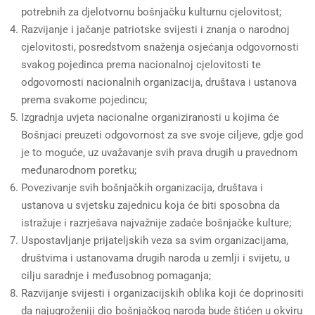
potrebnih za djelotvornu bošnjačku kulturnu cjelovitost;
Razvijanje i jačanje patriotske svijesti i znanja o narodnoj
cjelovitosti, posredstvom snaženja osjećanja odgovornosti
svakog pojedinca prema nacionalnoj cjelovitosti te
odgovornosti nacionalnih organizacija, društava i ustanova
prema svakome pojedincu;
Izgradnja uvjeta nacionalne organiziranosti u kojima će
Bošnjaci preuzeti odgovornost za sve svoje ciljeve, gdje god
je to moguće, uz uvažavanje svih prava drugih u pravednom
međunarodnom poretku;
Povezivanje svih bošnjačkih organizacija, društava i
ustanova u svjetsku zajednicu koja će biti sposobna da
istražuje i razrješava najvažnije zadaće bošnjačke kulture;
Uspostavljanje prijateljskih veza sa svim organizacijama,
društvima i ustanovama drugih naroda u zemlji i svijetu, u
cilju saradnje i međusobnog pomaganja;
Razvijanje svijesti i organizacijskih oblika koji će doprinositi
da najugroženiji dio bošnjačkog naroda bude štićen u okviru