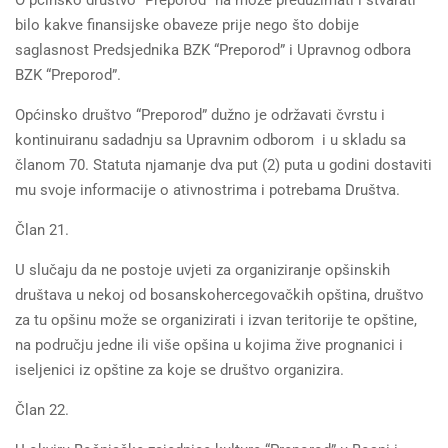
O pćinsko društvo “Preporod” na može preduzimati i stvarati
bilo kakve finansijske obaveze prije nego što dobije
saglasnost Predsjednika BZK “Preporod” i Upravnog odbora
BZK “Preporod”.
Općinsko društvo “Preporod” dužno je održavati čvrstu i
kontinuiranu sadadnju sa Upravnim odborom i u skladu sa
članom 70. Statuta njamanje dva put (2) puta u godini dostaviti
mu svoje informacije o ativnostrima i potrebama Društva.
Član 21.
U slučaju da ne postoje uvjeti za organiziranje opšinskih
društava u nekoj od bosanskohercegovačkih opština, društvo
za tu opšinu može se organizirati i izvan teritorije te opštine,
na području jedne ili više opšina u kojima žive prognanici i
iseljenici iz opštine za koje se društvo organizira.
Član 22.