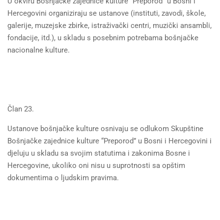
U okviru Bošnjačke zajednice kulture “Preporod” u Bosni i
Hercegovini organiziraju se ustanove (instituti, zavodi, škole,
galerije, muzejske zbirke, istraživački centri, muzički ansambli,
fondacije, itd.), u skladu s posebnim potrebama bošnjačke
nacionalne kulture.
Član 23.
Ustanove bošnjačke kulture osnivaju se odlukom Skupštine
Bošnjačke zajednice kulture “Preporod” u Bosni i Hercegovini i
djeluju u skladu sa svojim statutima i zakonima Bosne i
Hercegovine, ukoliko oni nisu u suprotnosti sa opštim
dokumentima o ljudskim pravima.