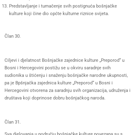
Predstavljanje i tumačenje svih postignuća bošnjačke
kulture koji čine dio općte kulturne riznice svijeta.
Član 30.
Ciljevi i djelatnost Bošnjačke zajednice kulture „Preporod“ u
Bosni i Hercegovini postižu se u okviru saradnje svih
sudionika u štićenju i snaženju bošnjačke narodne ukupnosti,
pa je Bpšnjačka zajednica kulture „Preporod“ u Bosni i
Hercegovini otvorena za saradnju svih organizacija, udruženja i
društava koji doprinose dobru bošnjačkog naroda.
Član 31.
Sva djelovanja u području bošnjačke kulture povezana su s