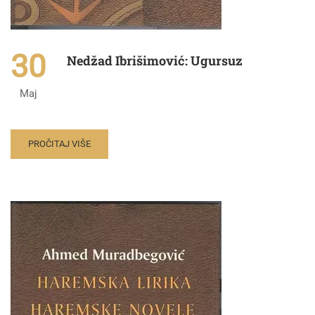
30
Nedžad Ibrišimović: Ugursuz
Maj
PROČITAJ VIŠE