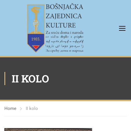
II KOLO
Home
II kolo