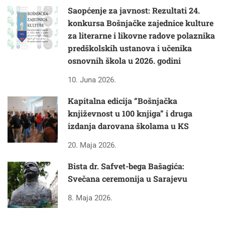
Saopćenje za javnost: Rezultati 24.
konkursa Bošnjačke zajednice kulture
za literarne i likovne radove polaznika
predškolskih ustanova i učenika
osnovnih škola u 2026. godini
10. Juna 2026.
Kapitalna edicija “Bošnjačka
književnost u 100 knjiga” i druga
izdanja darovana školama u KS
20. Maja 2026.
Bista dr. Safvet-bega Bašagića:
Svečana ceremonija u Sarajevu
8. Maja 2026.