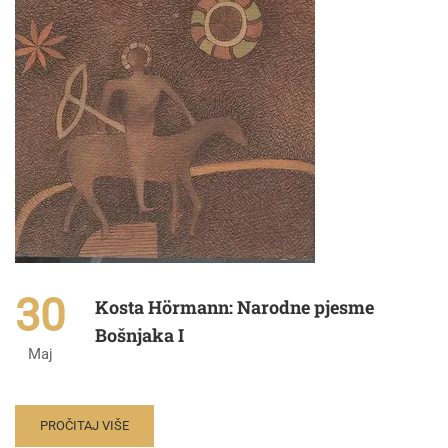
30
Kosta Hörmann: Narodne pjesme
Bošnjaka I
Maj
PROČITAJ VIŠE