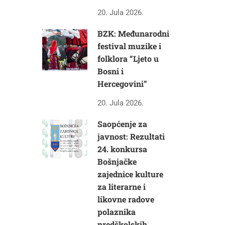
20. Jula 2026.
BZK: Međunarodni
festival muzike i
folklora “Ljeto u
Bosni i
Hercegovini”
20. Jula 2026.
Saopćenje za
javnost: Rezultati
24. konkursa
Bošnjačke
zajednice kulture
za literarne i
likovne radove
polaznika
predškolskih