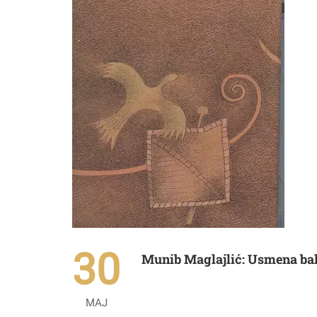
30
Munib Maglajlić: Usmena ba
MAJ