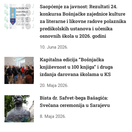
Saopćenje za javnost: Rezultati 24.
konkursa Bošnjačke zajednice kulture
za literarne i likovne radove polaznika
predškolskih ustanova i učenika
osnovnih škola u 2026. godini
10. Juna 2026.
Kapitalna edicija “Bošnjačka
književnost u 100 knjiga” i druga
izdanja darovana školama u KS
20. Maja 2026.
Bista dr. Safvet-bega Bašagića:
Svečana ceremonija u Sarajevu
8. Maja 2026.