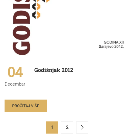
04
Godišnjak 2012
Decembar
PROČITAJ VIŠE
1
2