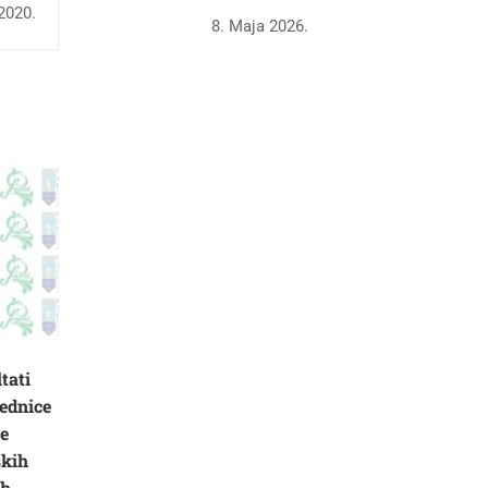
2020.
8. Maja 2026.
tati
ednice
ne
skih
ih