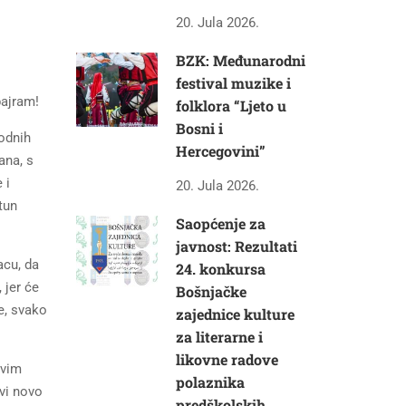
20. Jula 2026.
BZK: Međunarodni
festival muzike i
bajram!
folklora “Ljeto u
Bosni i
godnih
Hercegovini”
ana, s
 i
20. Jula 2026.
tun
Saopćenje za
javnost: Rezultati
acu, da
24. konkursa
 jer će
Bošnjačke
e, svako
zajednice kulture
za literarne i
likovne radove
ovim
polaznika
vi novo
predškolskih