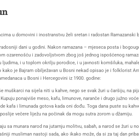
un
cima u domovini i inostranstvu želi sretan i radostan Ramazanski 
najradosniji dani u godini. Nakon ramazana – mjeseca posta i bogou
jom ozarenošću i zadovoljstvom zbog još jednog ispošćenog ramaz
udima, i u toplom okrilju porodice, i u javnosti komšiluka, mahale
o kako je Bajram obilježavan u Bosni nekad opisao je i folklorist An
hamedanaca u Bosni i Hercegovini iz 1900. godine:
muškarci na sijela niti u kahve, nego se svak žuri u čaršiju, na pij
. Kupuju ponajviše meso, kafu, limunove, naranče i drugo južno voće,
da bude kafa i limunada gotova kada oni dođu. Toga dana puste su kahv
a poslije večere liježu na počinak da mogu sutra zorom u džamiju.
aju sa munara narod na jutarnju molitvu, sabah, a narod se žuri u n
niji musliman nastoji sada, ako ikako može, da si za taj dan priba