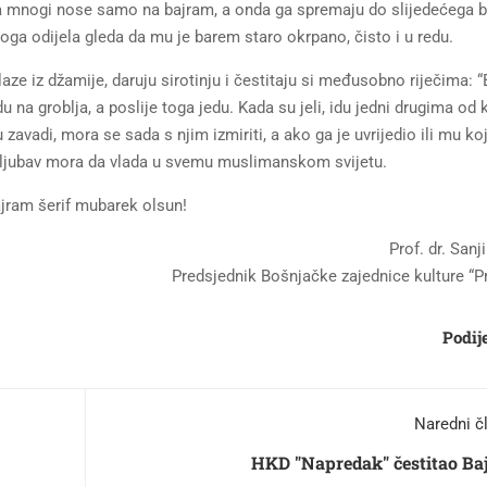
 ga mnogi nose samo na bajram, a onda ga spremaju do slijedećega 
oga odijela gleda da mu je barem staro okrpano, čisto i u redu.
laze iz džamije, daruju sirotinju i čestitaju si međusobno riječima: 
du na groblja, a poslije toga jedu. Kada su jeli, idu jedni drugima od
u zavadi, mora se sada s njim izmiriti, a ako ga je uvrijedio ili mu ko
i ljubav mora da vlada u svemu muslimanskom svijetu.
jram šerif mubarek olsun!
Prof. dr. Sanj
Predsjednik Bošnjačke zajednice kulture “P
Podije
Naredni č
HKD "Napredak" čestitao Ba