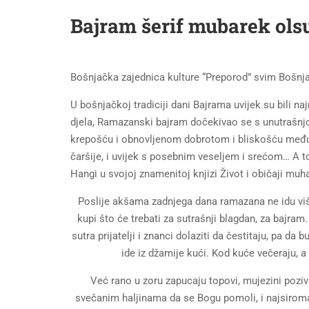
Bajram šerif mubarek ols
Bošnjačka zajednica kulture “Preporod” svim Bošnja
U bošnjačkoj tradiciji dani Bajrama uvijek su bili 
djela, Ramazanski bajram dočekivao se s unutrašn
krepošću i obnovljenom dobrotom i bliskošću među lj
čaršije, i uvijek s posebnim veseljem i srećom… A t
Hangi u svojoj znamenitoj knjizi Život i običaji mu
Poslije akšama zadnjega dana ramazana ne idu više 
kupi što će trebati za sutrašnji blagdan, za bajram
sutra prijatelji i znanci dolaziti da čestitaju, pa 
ide iz džamije kući. Kod kuće večeraju, 
Već rano u zoru zapucaju topovi, mujezini poziv
svečanim haljinama da se Bogu pomoli, i najsiromaš