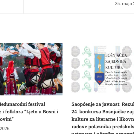
25. maja 
eđunarodni festival
Saopćenje za javnost: Rezul
i folklora “Ljeto u Bosni i
24. konkursa Bošnjačke zaj
ovini”
kulture za literarne i likov
radove polaznika predškol
 2026.
ustanova i učenika osnovn