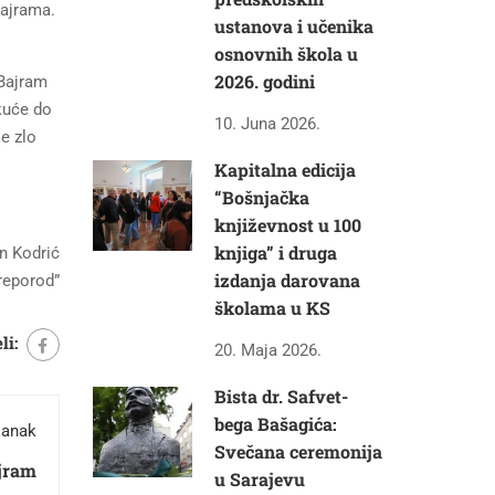
bajrama.
ustanova i učenika
osnovnih škola u
2026. godini
“Bajram
 kuće do
10. Juna 2026.
je zlo
Kapitalna edicija
“Bošnjačka
književnost u 100
knjiga” i druga
in Kodrić
izdanja darovana
reporod”
školama u KS
li:
20. Maja 2026.
Bista dr. Safvet-
bega Bašagića:
lanak
Svečana ceremonija
jram
u Sarajevu