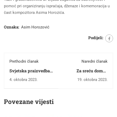
pomoć pri organiziranju ispraćaja, dženaze i komemoracija u
čast kompozitora Asima Horozića.
Oznaka:
Asim Horozović
Podijeli:
Prethodni članak
Naredni članak
Svjetska praizvedba
Za sreću doma i
simfonijske svite
naroda: Dodjela
4. oktobra 2023.
19. oktobra 2023.
„Storia bosniaca“
nagrada BZK
"Preporod" za
najuspješnije dječije
Povezane vijesti
radove