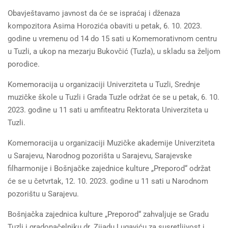
Obavještavamo javnost da će se ispraćaj i dženaza
kompozitora Asima Horozića obaviti u petak, 6. 10. 2023.
godine u vremenu od 14 do 15 sati u Komemorativnom centru
u Tuzli, a ukop na mezarju Bukovčić (Tuzla), u skladu sa željom
porodice.
Komemoracija u organizaciji Univerziteta u Tuzli, Srednje
muzičke škole u Tuzli i Grada Tuzle održat će se u petak, 6. 10.
2023. godine u 11 sati u amfiteatru Rektorata Univerziteta u
Tuzli.
Komemoracija u organizaciji Muzičke akademije Univerziteta
u Sarajevu, Narodnog pozorišta u Sarajevu, Sarajevske
filharmonije i Bošnjačke zajednice kulture „Preporod“ održat
će se u četvrtak, 12. 10. 2023. godine u 11 sati u Narodnom
pozorištu u Sarajevu.
Bošnjačka zajednica kulture „Preporod“ zahvaljuje se Gradu
Tuzli i gradonačelniku dr. Zijadu Lugaviću za susretljivost i