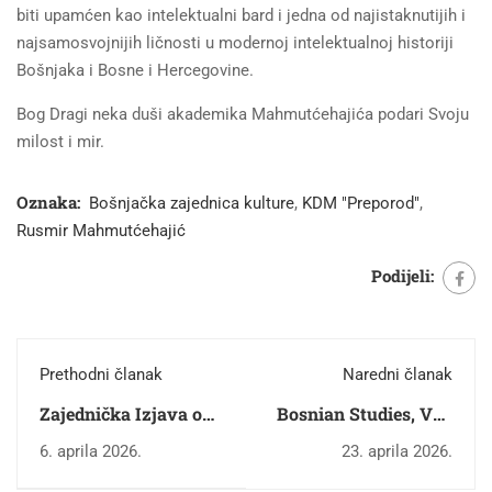
biti upamćen kao intelektualni bard i jedna od najistaknutijih i
najsamosvojnijih ličnosti u modernoj intelektualnoj historiji
Bošnjaka i Bosne i Hercegovine.
Bog Dragi neka duši akademika Mahmutćehajića podari Svoju
milost i mir.
Oznaka:
Bošnjačka zajednica kulture
,
KDM "Preporod"
,
Rusmir Mahmutćehajić
Podijeli:
Prethodni članak
Naredni članak
Zajednička Izjava o
Bosnian Studies, Vol.
osudi govora mržnje,
9, No. 2/2025
6. aprila 2026.
23. aprila 2026.
islamofobije i lažnih