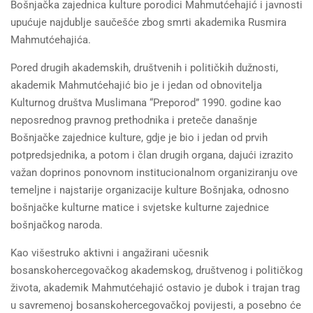
Bošnjačka zajednica kulture porodici Mahmutćehajić i javnosti
upućuje najdublje saučešće zbog smrti akademika Rusmira
Mahmutćehajića.
Pored drugih akademskih, društvenih i političkih dužnosti,
akademik Mahmutćehajić bio je i jedan od obnovitelja
Kulturnog društva Muslimana “Preporod” 1990. godine kao
neposrednog pravnog prethodnika i preteče današnje
Bošnjačke zajednice kulture, gdje je bio i jedan od prvih
potpredsjednika, a potom i član drugih organa, dajući izrazito
važan doprinos ponovnom institucionalnom organiziranju ove
temeljne i najstarije organizacije kulture Bošnjaka, odnosno
bošnjačke kulturne matice i svjetske kulturne zajednice
bošnjačkog naroda.
Kao višestruko aktivni i angažirani učesnik
bosanskohercegovačkog akademskog, društvenog i političkog
života, akademik Mahmutćehajić ostavio je dubok i trajan trag
u savremenoj bosanskohercegovačkoj povijesti, a posebno će