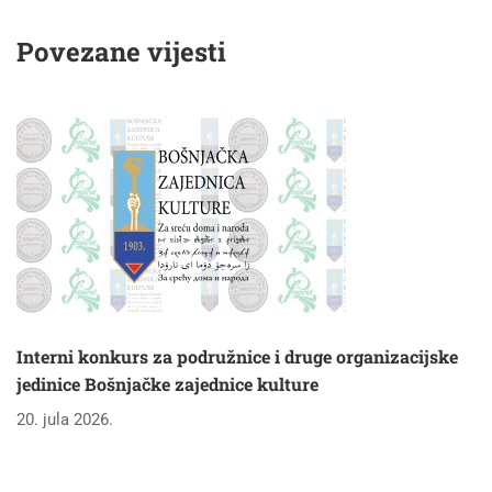
narativa o
Bošnjacima i Bosni i
Povezane vijesti
Hercegovini
Interni konkurs za podružnice i druge organizacijske
jedinice Bošnjačke zajednice kulture
20. jula 2026.